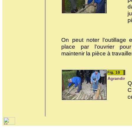
d
j
p
On peut noter l’outillage 
place par l’ouvrier pou
maintenir la pièce à travaille
Fig. 10
Agrandir
Q
C
c