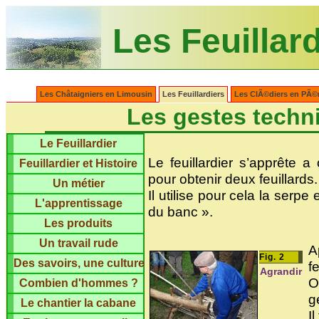
Les Feuillar
Les Châtaigniers en Limousin
Les Feuillardiers
Les ClÃ©diers en PÃ©
Les gestes techni
Le Feuillardier
Le feuillardier s’apprête a 
Feuillardier et Histoire
pour obtenir deux feuillards.
Un métier
Il utilise pour cela la serpe
L'apprentissage
du banc ».
Les produits
Un travail rude
A
Fig. 2
Des savoirs, une culture
f
Agrandir
O
Combien d'hommes ?
g
Le chantier la cabane
Il