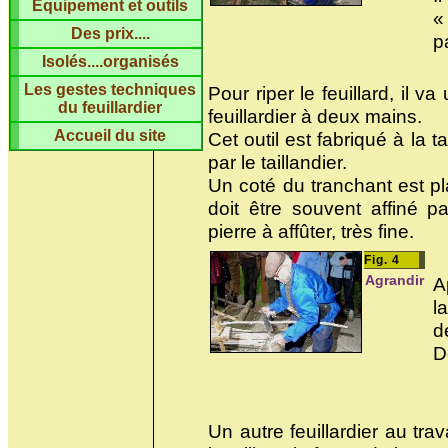
Equipement et outils
«
Des prix....
p
Isolés....organisés
Les gestes techniques
Pour riper le feuillard, il va
du feuillardier
feuillardier à deux mains.
Accueil du site
Cet outil est fabriqué à la ta
par le taillandier.
Un coté du tranchant est plat
doit être souvent affiné 
pierre à affûter, très fine.
Fig. 4
Agrandir
A
l
d
D
Un autre feuillardier au tra