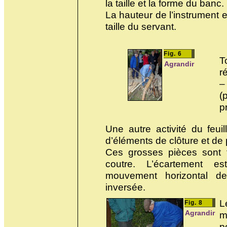
la taille et la forme du banc.
La hauteur de l’instrument e
taille du servant.
Fig. 6
T
Agrandir
r
–
(
p
Une autre activité du feuill
d’éléments de clôture et de
Ces grosses pièces sont 
coutre. L’écartement 
mouvement horizontal de
inversée.
L
Fig. 8
Agrandir
m
p