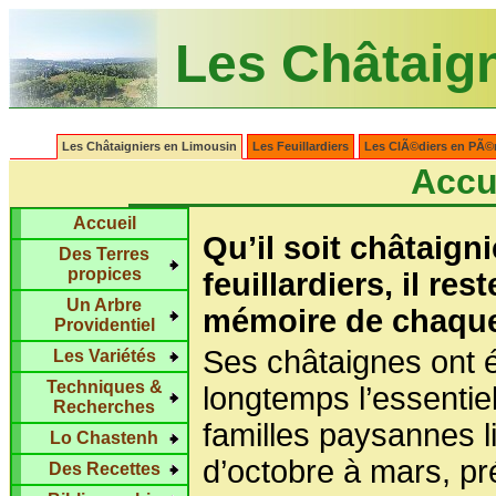
Les Châtaig
Les Châtaigniers en Limousin
Les Feuillardiers
Les ClÃ©diers en PÃ©
Accu
Accueil
Qu’il soit châtaign
Des Terres
propices
feuillardiers, il res
Un Arbre
mémoire de chaque
Providentiel
Ses châtaignes ont é
Les Variétés
Techniques &
longtemps l’essentie
Recherches
familles paysannes 
Lo Chastenh
d’octobre à mars, p
Des Recettes