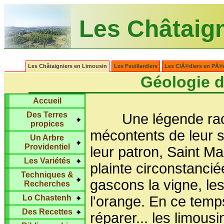
Les Châtaig
Les Châtaigniers en Limousin
Les Feuillardiers
Les ClÃ©diers en PÃ©
Géologie 
Accueil
Des Terres
Une légende racont
propices
mécontents de leur s
Un Arbre
Providentiel
leur patron, Saint Mar
Les Variétés
plainte circonstanciée
Techniques &
gascons la vigne, l
Recherches
Lo Chastenh
l'orange. En ce temps
Des Recettes
réparer... les limousi