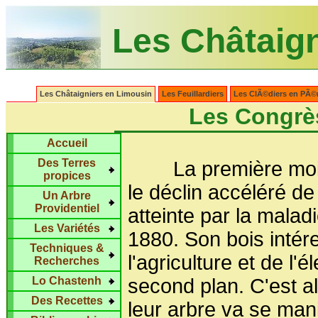
Les Châtaig
Les Châtaigniers en Limousin
Les Feuillardiers
Les ClÃ©diers en PÃ©
Les Congrè
Accueil
Des Terres
La première moitié
propices
le déclin accéléré de
Un Arbre
Providentiel
atteinte par la malad
Les Variétés
1880. Son bois intére
Techniques &
l'agriculture et de l
Recherches
Lo Chastenh
second plan. C'est a
Des Recettes
leur arbre va se man