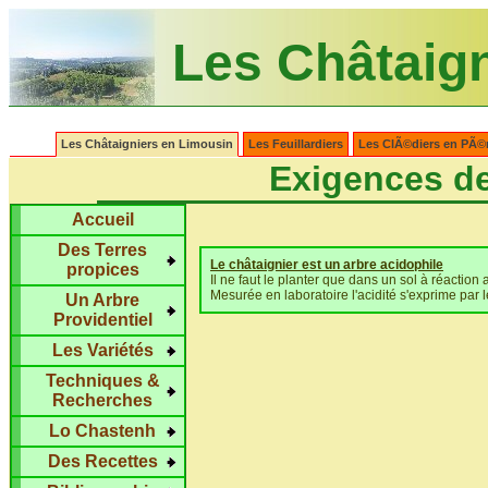
Les Châtaig
Les Châtaigniers en Limousin
Les Feuillardiers
Les ClÃ©diers en PÃ©
Exigences de
Accueil
Des Terres
Le châtaignier est un arbre acidophile
propices
Il ne faut le planter que dans un sol à réaction 
Mesurée en laboratoire l'acidité s'exprime par 
Un Arbre
Providentiel
Les Variétés
Techniques &
Recherches
Lo Chastenh
Des Recettes