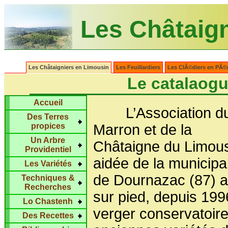
Les Châtaig
Les Châtaigniers en Limousin
Les Feuillardiers
Les ClÃ©diers en PÃ©
Le catalaogu
Accueil
L’Association d
Des Terres
propices
Marron et de la
Un Arbre
Châtaigne du Limou
Providentiel
aidée de la municipal
Les Variétés
de Dournazac (87) a
Techniques &
Recherches
sur pied, depuis 199
Lo Chastenh
verger conservatoir
Des Recettes